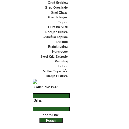
Grad Stubica
Grad Oroslavje
Grad Zlatar
Grad Klanjec
Sopot
Hum na Sutli
Gornja Stubica
Stubičke Toplice
Desinić
Bedekovčina
Kumrovec
Sveti Križ Začretje
Radoboj
Lobor
Veliko Trgovišće
Marija Bistrica
Korisničko ime:
Šifra:
Zapamti me