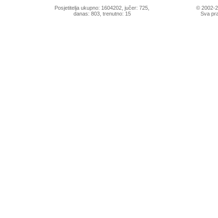
Posjetitelja ukupno: 1604202, jučer: 725,
© 2002-
danas: 803, trenutno: 15
Sva pra