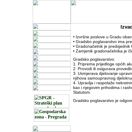
Izvad
• Izvršne poslove u Gradu obav
• Gradsko poglavarstvo ima preds
• Gradonačelnik je predsjednik
• Zamjenik gradonačelnika je č
Gradsko poglavarstvo:
1. Priprema prijedloge općih ak
2. Provodi ili osigurava proved
3. Usmjerava djelovanje upravni
njihova samoupravnog djelokruga
4. Upravlja i raspolaže nekretn
kao i njegovim prihodima i ras
Statutom.
Gradsko poglavarstvo je odgov