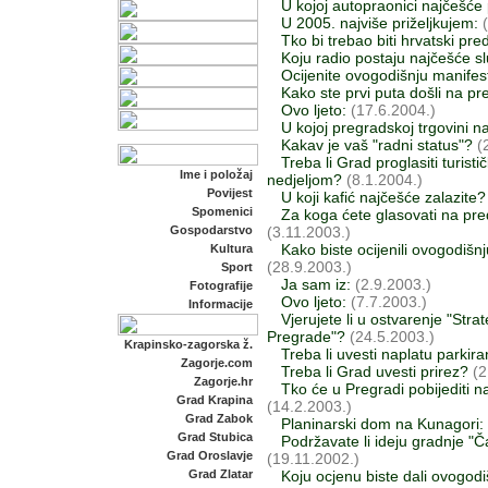
U kojoj autopraonici najčešće
U 2005. najviše priželjkujem:
(
Tko bi trebao biti hrvatski pre
Koju radio postaju najčešće s
Ocijenite ovogodišnju manifest
Kako ste prvi puta došli na p
Ovo ljeto:
(17.6.2004.)
U kojoj pregradskoj trgovini 
Kakav je vaš "radni status"?
(2
Treba li Grad proglasiti turist
Ime i položaj
nedjeljom?
(8.1.2004.)
Povijest
U koji kafić najčešće zalazite?
Spomenici
Za koga ćete glasovati na pr
(3.11.2003.)
Gospodarstvo
Kako biste ocijenili ovogodišn
Kultura
(28.9.2003.)
Sport
Ja sam iz:
(2.9.2003.)
Fotografije
Ovo ljeto:
(7.7.2003.)
Informacije
Vjerujete li u ostvarenje "St
Pregrade"?
(24.5.2003.)
Krapinsko-zagorska ž.
Treba li uvesti naplatu parkir
Zagorje.com
Treba li Grad uvesti prirez?
(2
Zagorje.hr
Tko će u Pregradi pobijediti 
Grad Krapina
(14.2.2003.)
Grad Zabok
Planinarski dom na Kunagori:
Grad Stubica
Podržavate li ideju gradnje "
Grad Oroslavje
(19.11.2002.)
Koju ocjenu biste dali ovogodiš
Grad Zlatar