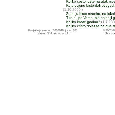
Koliko često idete na utakmi
Koju ocjenu biste dali ovogodiš
(1.10.2000.)
Za koju biste stranku, na lokal
Tko bi, po Vama, bio najbolji
Koliko imate godina?
(1.7.200
Koliko često dolazite na ove s
Posjetitelja ukupno: 1603018, jučer: 761,
© 2002-2
danas: 344, trenutno: 12
Sva prav