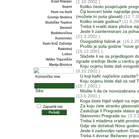
(1.10.2002.)
Grad Klanjec
Koliko često posjećujete pre
Sopot
Čiji koncert biste najradije po
Hum na Sutli
(možete tri puta glasati)
(12.7.2
Gornja Stubica
Koliko imate godina?
(11.6.20
Stubičke Toplice
Treba li vratiti stare pločice 
Desinić
Jeste li zainteresirani za poh
Bedekovčina
(21.3.2002.)
Kumrovec
Ovogodišnji fašnik je:
(16.2.20
Sveti Križ Začretje
Prošlo je pola godine "nove gr
Radoboj
(16.12.2001.)
Lobor
Slažete li se sa prijedlogom d
Veliko Trgovišće
zgrade srednje škole u centru 
Marija Bistrica
Koju ocjenu biste dali ovogodiš
(8.10.2001.)
U koji kafić najčešće zalazite?
Korisničko ime:
Koju ocjenu biste dali za rad 
(18.7.2001.)
Mislite li da će novoizabrana v
Šifra:
(13.6.2001.)
Koga biste htjeli vidjeti na m
Za koju ćete stranku glasovat
Zapamti me
Zaslužuje li Pregrada status 
Stanovnici Pregrade su:
(3.3.
Treba li mladima vratiti prosto
Gdje ste dočekali Novu godin
Jeste li zadovoljni radom Gr
Treba li dvorac Bežanec pripoj