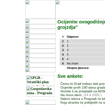
Ocijenite ovogodišnj
grojzdja"
#
Odgovor:
1
1
2
2
3
3
4
5
5
4
6
Ne znam
Ukupno glasova:
Sve ankete:
Čemu bi Grad trebao dati prior
Ocjenite prvih 100 dana grads
Hoćete li se pretplatiti na A
Na more idem:
(24.6.2005.)
Nakon izbora u Pregradi će bit
Koja stranka će pobijediti na 