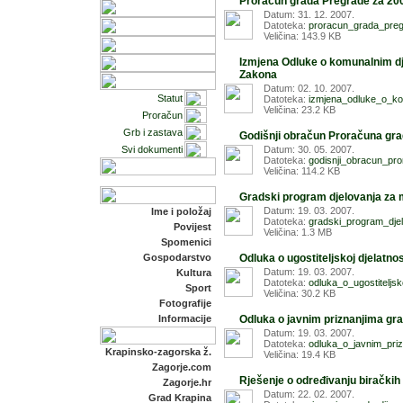
Proračun grada Pregrade za 200
Datum: 31. 12. 2007.
Datoteka:
proracun_grada_preg
Veličina: 143.9 KB
Izmjena Odluke o komunalnim dje
Zakona
Datum: 02. 10. 2007.
Statut
Datoteka:
izmjena_odluke_o_ko
Veličina: 23.2 KB
Proračun
Grb i zastava
Godišnji obračun Proračuna gra
Datum: 30. 05. 2007.
Svi dokumenti
Datoteka:
godisnji_obracun_pr
Veličina: 114.2 KB
Gradski program djelovanja za 
Datum: 19. 03. 2007.
Ime i položaj
Datoteka:
gradski_program_dje
Povijest
Veličina: 1.3 MB
Spomenici
Odluka o ugostiteljskoj djelatnos
Gospodarstvo
Datum: 19. 03. 2007.
Kultura
Datoteka:
odluka_o_ugostiteljsko
Sport
Veličina: 30.2 KB
Fotografije
Odluka o javnim priznanjima gr
Informacije
Datum: 19. 03. 2007.
Datoteka:
odluka_o_javnim_pri
Krapinsko-zagorska ž.
Veličina: 19.4 KB
Zagorje.com
Rješenje o određivanju biračkih
Zagorje.hr
Datum: 22. 02. 2007.
Grad Krapina