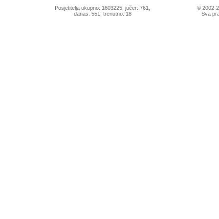
Posjetitelja ukupno: 1603225, jučer: 761,
© 2002-
danas: 551, trenutno: 18
Sva pra