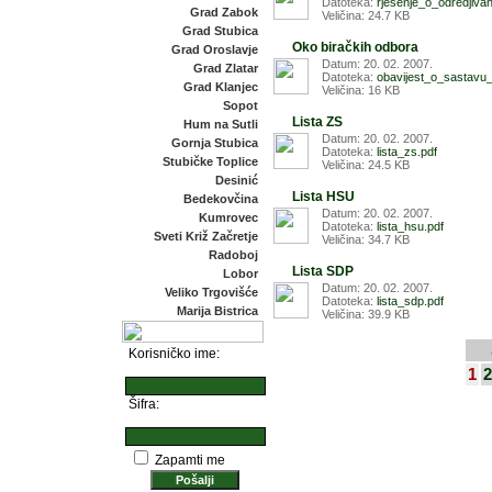
Datoteka:
rjesenje_o_odredjivan
Grad Zabok
Veličina: 24.7 KB
Grad Stubica
Oko biračkih odbora
Grad Oroslavje
Datum: 20. 02. 2007.
Grad Zlatar
Datoteka:
obavijest_o_sastavu_
Grad Klanjec
Veličina: 16 KB
Sopot
Lista ZS
Hum na Sutli
Datum: 20. 02. 2007.
Gornja Stubica
Datoteka:
lista_zs.pdf
Stubičke Toplice
Veličina: 24.5 KB
Desinić
Lista HSU
Bedekovčina
Datum: 20. 02. 2007.
Kumrovec
Datoteka:
lista_hsu.pdf
Sveti Križ Začretje
Veličina: 34.7 KB
Radoboj
Lista SDP
Lobor
Datum: 20. 02. 2007.
Veliko Trgovišće
Datoteka:
lista_sdp.pdf
Marija Bistrica
Veličina: 39.9 KB
Korisničko ime:
1
2
Šifra:
Zapamti me