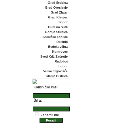
Grad Stubica
Grad Oroslavje
Grad Zlatar
Grad Klanjec
Sopot
Hum na Sutli
Gornja Stubica
Stubičke Toplice
Desinić
Bedekovčina
Kumrovec
Sveti Križ Začretje
Radoboj
Lobor
Veliko Trgovišće
Marija Bistrica
Korisničko ime:
Šifra:
Zapamti me