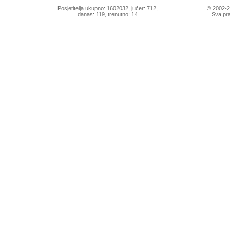
Posjetitelja ukupno: 1602032, jučer: 712,
© 2002-
danas: 119, trenutno: 14
Sva pra