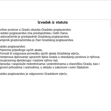
Izvadak iz statuta
zvršne poslove u Gradu obavlja Gradsko poglavarstvo.
radsko poglavarstvo ima predsjednika i četiri člana.
radonačelnik je predsjednik Gradskog poglavarstva.
amjenik gradonačelnika je član Gradskog poglavarstva.
dsko poglavarstvo:
Priprema prijedloge općih akata,
Provodi ili osigurava provedbu općih akata Gradskog vijeća,
Usmjerava djelovanje upravnih tijela Grada u obavljanju poslova iz njihova
oupravnog djelokruga i nadzire njihov rad,
Upravlja i raspolaže nekretninama i pokretninama u vlasništvu Grada, kao i
govim prihodima i rashodima, u skladu s zakonom i ovim Statutom.
dsko poglavarstvo je odgovorno Gradskom vijeću.