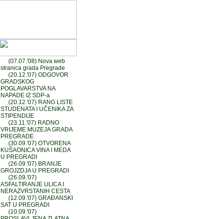
(07.07.'08) Nova web
stranica grada Pregrade
(20.12.'07) ODGOVOR
GRADSKOG
POGLAVARSTVA NA
NAPADE IZ SDP-a
(20.12.'07) RANG LISTE
STUDENATA I UČENIKA ZA
STIPENDIJE
(23.11.'07) RADNO
VRIJEME MUZEJA GRADA
PREGRADE
(30.09.'07) OTVORENA
KUŠAONICA VINA I MEDA
U PREGRADI
(26.09.'07) BRANJE
GROJZDJA U PREGRADI
(26.09.'07)
ASFALTIRANJE ULICA I
NERAZVRSTANIH CESTA
(12.09.'07) GRAĐANSKI
SAT U PREGRADI
(10.09.'07)
PROSLAVLJENA ZLATNA