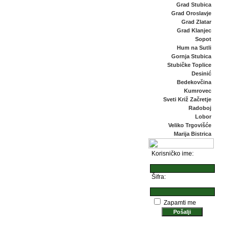
Grad Stubica
Grad Oroslavje
Grad Zlatar
Grad Klanjec
Sopot
Hum na Sutli
Gornja Stubica
Stubičke Toplice
Desinić
Bedekovčina
Kumrovec
Sveti Križ Začretje
Radoboj
Lobor
Veliko Trgovišće
Marija Bistrica
Korisničko ime:
Šifra:
Zapamti me