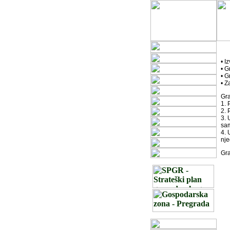
• I
• G
• G
• Z
Gra
1. 
2. 
3. 
sam
4. 
nje
Gra