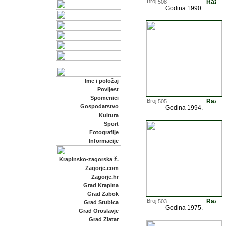
508
Godina 1990.
Ime i položaj
Povijest
Spomenici
505
Gospodarstvo
Godina 1994.
Kultura
Sport
Fotografije
Informacije
Krapinsko-zagorska ž.
Zagorje.com
Zagorje.hr
Grad Krapina
Grad Zabok
503
Grad Stubica
Godina 1975.
Grad Oroslavje
Grad Zlatar