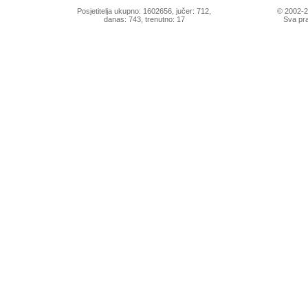
Posjetitelja ukupno: 1602656, jučer: 712,
© 2002-
danas: 743, trenutno: 17
Sva pra