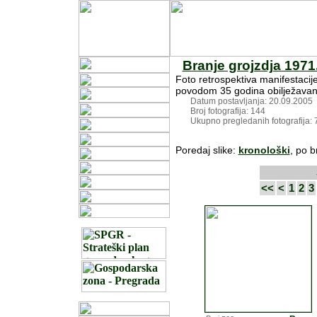
Branje grojzdja 1971.
Foto retrospektiva manifestacije
povodom 35 godina obilježavanj
Datum postavljanja: 20.09.2005
Broj fotografija: 144
Ukupno pregledanih fotografija: 
Poredaj slike:
kronološki
, po b
<<
<
1
2
3