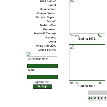
Grad Klanjec
Sopot
Hum na Sutli
Gornja Stubica
Stubičke Toplice
Desinić
Bedekovčina
Kumrovec
Sveti Križ Začretje
502
Radoboj
Godina 1972.
Lobor
Veliko Trgovišće
Marija Bistrica
Korisničko ime:
Šifra:
Zapamti me
500
Godina 1975.
<<
<
1
2
3