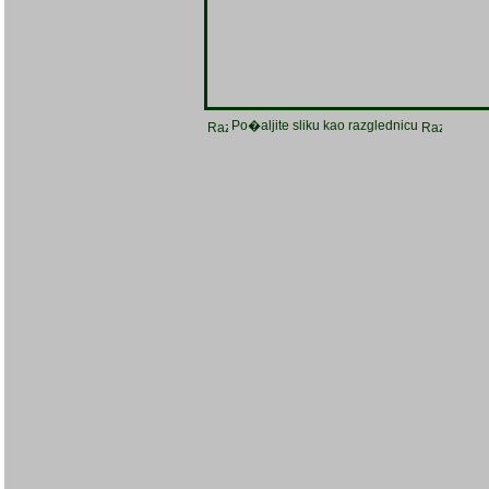
Po�aljite sliku kao razglednicu