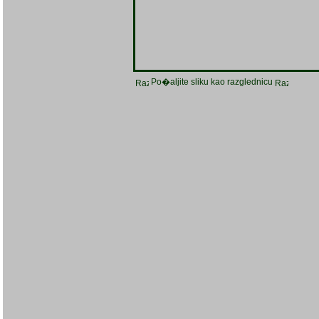
Po�aljite sliku kao razglednicu