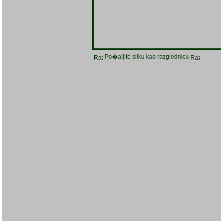
Po�aljite sliku kao razglednicu